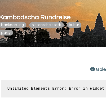
Kambodscha Rundreise
backpacking
historische stadt
kultur
party
📷 Gale
Unlimited Elements Error: Error in widget