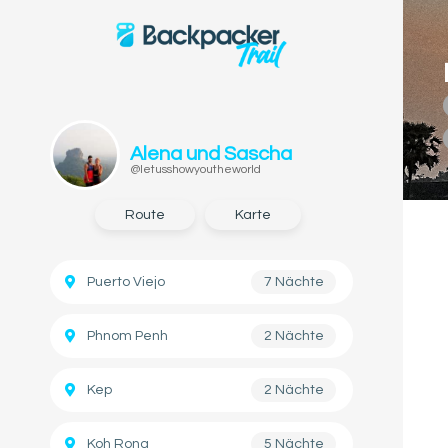
Alena und Sascha
@letusshowyoutheworld
Route
Karte
Puerto Viejo
7 Nächte
Phnom Penh
2 Nächte
Kep
2 Nächte
Koh Rong
5 Nächte