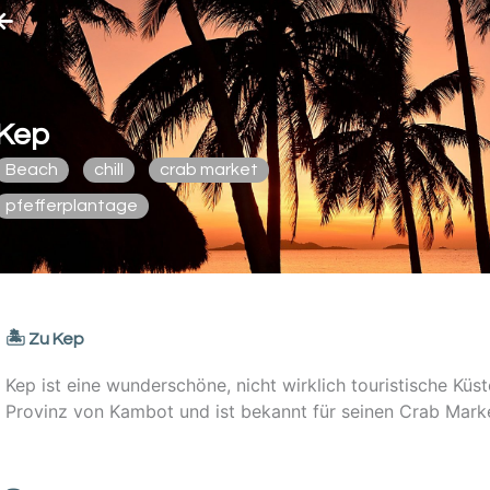
Kep
Beach
chill
crab market
pfefferplantage
🏝️ Zu Kep
Kep ist eine wunderschöne, nicht wirklich touristische Kü
Provinz von Kambot und ist bekannt für seinen Crab Mark