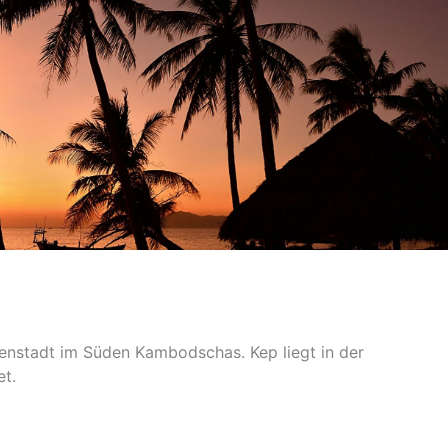
stenstadt im Süden Kambodschas. Kep liegt in der
et.