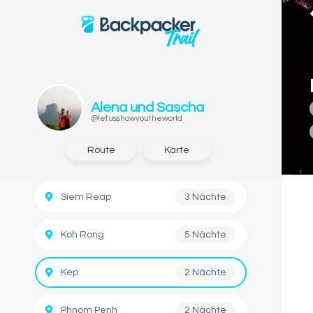
Alena und Sascha
@letusshowyoutheworld
Route
Karte
Siem Reap
3 Nächte
Koh Rong
5 Nächte
Kep
2 Nächte
Phnom Penh
2 Nächte