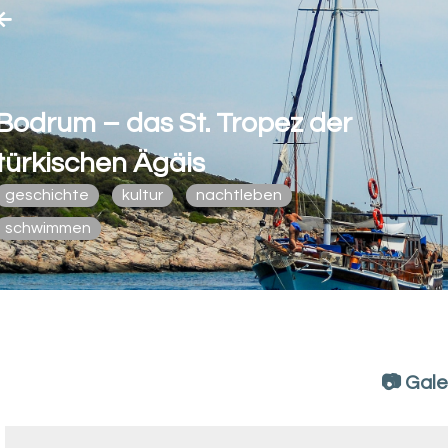
Bodrum – das St. Tropez der
türkischen Ägäis
geschichte
kultur
nachtleben
schwimmen
📷 Gale