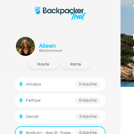
Aileen
@aileentravel
Route
Karte
Antalya
5 Nächte
Fethiye
6 Nächte
Denizli
3 Nächte
Bodrum - das St. Tropez der türkischen Ägäis
4 Nächte