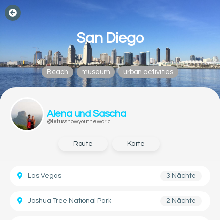
San Diego
Beach
museum
urban activities
Alena und Sascha
@letusshowyoutheworld
Route
Karte
Las Vegas
3 Nächte
Joshua Tree National Park
2 Nächte