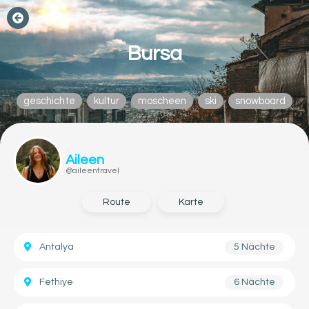
Bursa
geschichte
kultur
moscheen
ski
snowboard
Aileen
@aileentravel
Route
Karte
Antalya
5 Nächte
Fethiye
6 Nächte