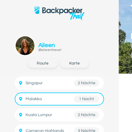
Aileen
@aileentravel
Route
Karte
Singapur
2 Nächte
Malakka
1 Nacht
Kuala Lumpur
2 Nächte
Cameron Highlands
3 Nächte