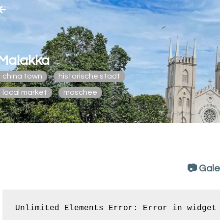
Malakka
china town
historische stadt
local market
moschee
📷 Gale
Unlimited Elements Error: Error in widget