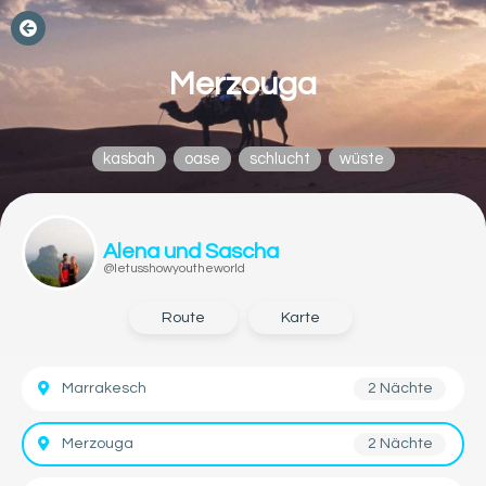
Merzouga
kasbah
oase
schlucht
wüste
Alena und Sascha
@letusshowyoutheworld
Route
Karte
Marrakesch
2 Nächte
Merzouga
2 Nächte