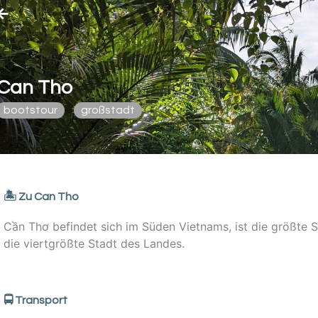
Can Tho
bootstour
großstadt
🏝️ Zu Can Tho
Cần Thơ befindet sich im Süden Vietnams, ist die größte 
die viertgrößte Stadt des Landes.
🚍 Transport