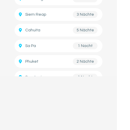
Siem Reap
3 Nächte
Cahuita
5 Nächte
Sa Pa
1 Nacht
Phuket
2 Nächte
San José
1 Nacht
Koh Phangan
3 Nächte
Koh Tao
2 Nächte
Koh Lanta
2 Nächte