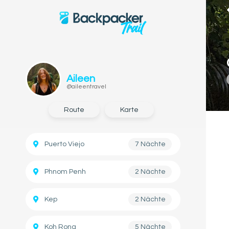
Aileen
@aileentravel
Route
Karte
Puerto Viejo
7 Nächte
Phnom Penh
2 Nächte
Kep
2 Nächte
Koh Rong
5 Nächte