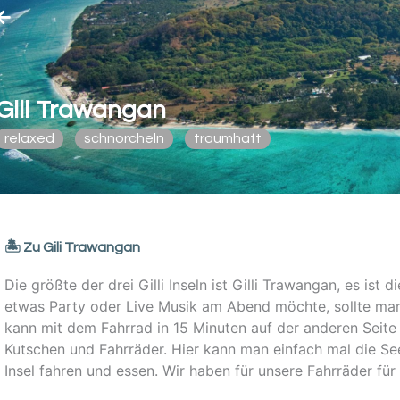
Gili Trawangan
relaxed
schnorcheln
traumhaft
🏝️ Zu Gili Trawangan
Die größte der drei Gilli Inseln ist Gilli Trawangan, es ist
etwas Party oder Live Musik am Abend möchte, sollte man 
kann mit dem Fahrrad in 15 Minuten auf der anderen Seite s
Kutschen und Fahrräder. Hier kann man einfach mal die Se
Insel fahren und essen. Wir haben für unsere Fahrräder für