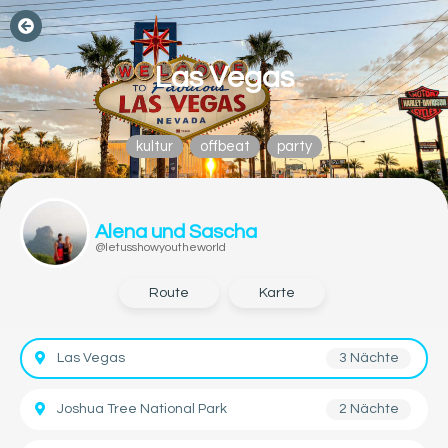
Las Vegas
kultur
offbeat
party
Alena und Sascha
@letusshowyoutheworld
Route
Karte
Las Vegas
3 Nächte
Joshua Tree National Park
2 Nächte