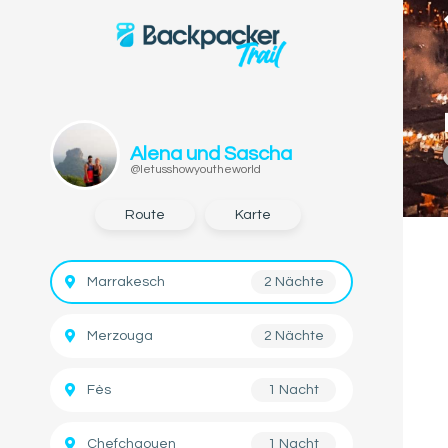
Alena und Sascha
@letusshowyoutheworld
Route
Karte
Marrakesch
2 Nächte
Merzouga
2 Nächte
Fès
1 Nacht
Chefchaouen
1 Nacht