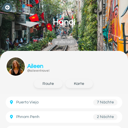
Hanoi
großstadt
Aileen
@aileentravel
Route
Karte
Puerto Viejo
7 Nächte
Phnom Penh
2 Nächte