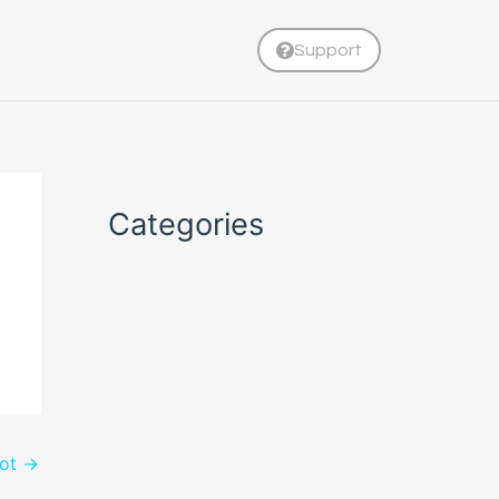
Support
Categories
pot
→