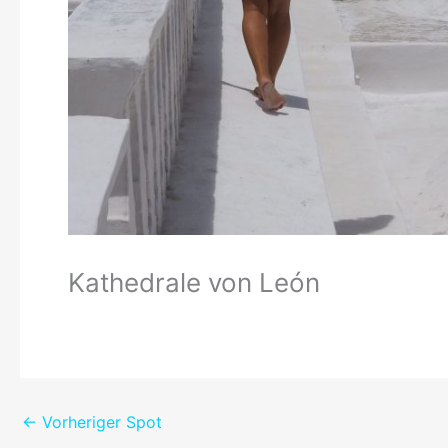
Kathedrale von León
←
Vorheriger Spot