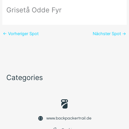
Grisetå Odde Fyr
←
Vorheriger Spot
Nächster Spot
→
Categories
www.backpackertrail.de