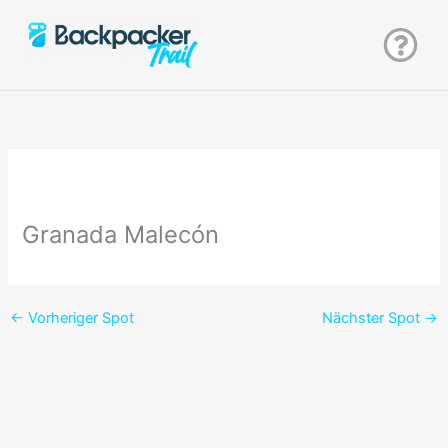
Zum
Inhalt
springen
Granada Malecón
←
Vorheriger Spot
Nächster Spot
→