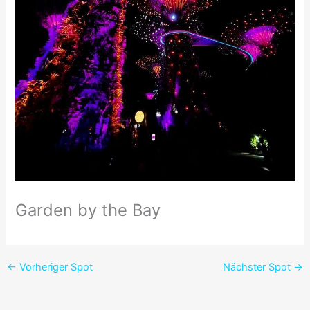
Garden by the Bay
←
Vorheriger Spot
Nächster Spot
→