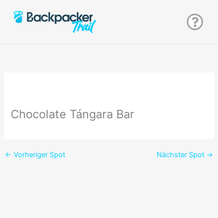
Zum
Inhalt
springen
Chocolate Tángara Bar
←
Vorheriger Spot
Nächster Spot
→