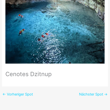
Cenotes Dzitnup
←
Vorheriger Spot
Nächster Spot
→